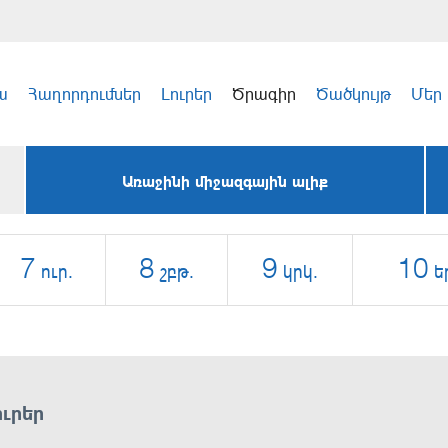
ա
Հաղորդումներ
Լուրեր
Ծրագիր
Ծածկույթ
Մեր
Առաջինի միջազգային ալիք
7
8
9
10
ուր.
շբթ.
կրկ.
ե
ուրեր