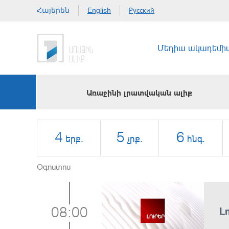
Հայերեն
Русский
English
Մեդիա ակադեմի
Առաջինի լրատվական ալիք
4
5
6
երք.
չրք.
հնգ.
Օգոստոս
Լ
08:00