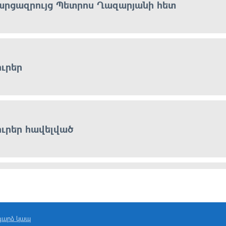
արցազրույց Պետրոս Ղազարյանի հետ
ուրեր
ուրեր հավելված
ուրեր
դարձ կապ