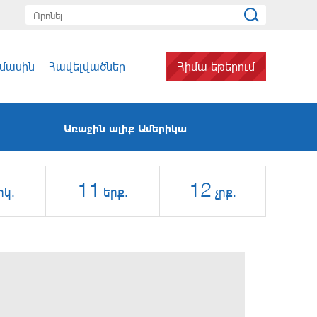
 մասին
Հավելվածներ
Հիմա եթերում
Առաջին ալիք Ամերիկա
11
12
րկ.
երք.
չրք.