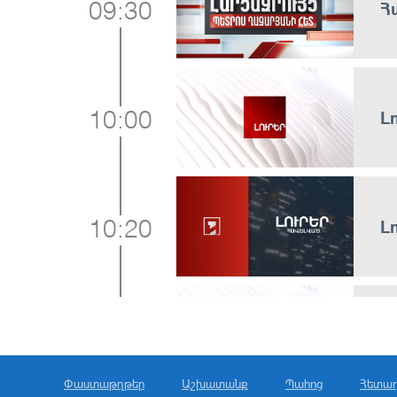
Հ
09:30
Լ
10:00
Լ
10:20
Լ
11:00
Փաստաթղթեր
Աշխատանք
Պահոց
Հետա