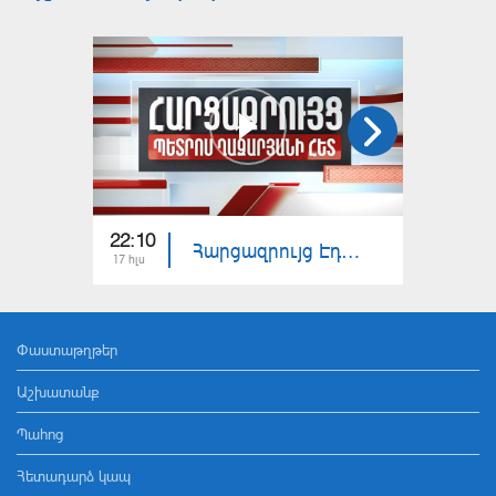
22:10
23:00
Հարցազրույց Էդգար Մանուչարյանի հետ
17 հլս
16 հլս
Փաստաթղթեր
Աշխատանք
Պահոց
Հետադարձ կապ