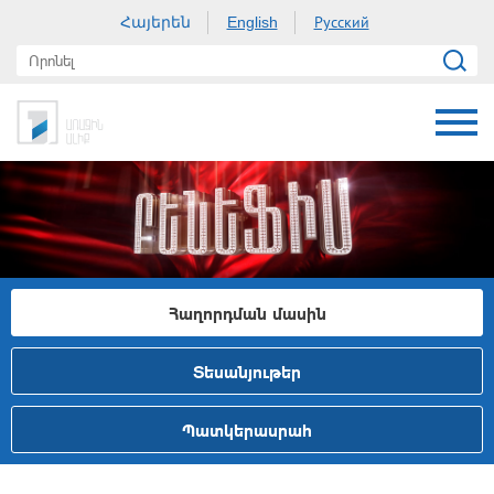
Հայերեն
Русский
English
Հաղորդման մասին
Տեսանյութեր
Պատկերասրահ