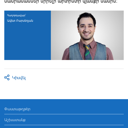
մանրամասներ սիրելի արտիստի կյանքի մասին:
Հաղորդավար`
Ավետ Բարսեղյան
Կիսվել
Փաստաթղթեր
Աշխատանք