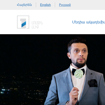
Հայերեն
Русский
English
Մեդիա ակադեմի