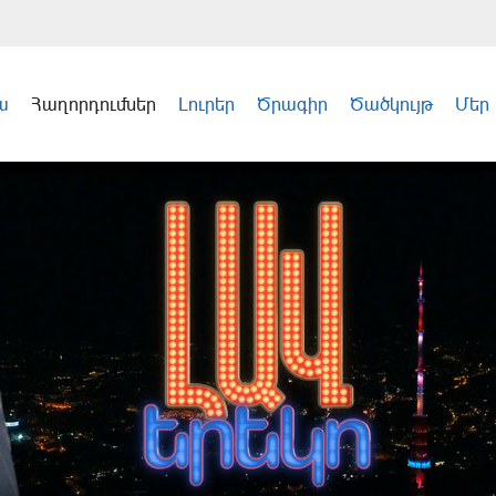
ա
Հաղորդումներ
Լուրեր
Ծրագիր
Ծածկույթ
Մեր