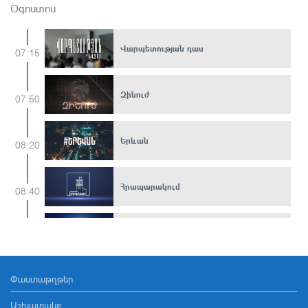
Օգոստոս
Վարպետության դաս
07:15
Զինուժ
07:50
Երևան
08:20
Հրապարակում
08:40
Գ/ֆ «Հրդեհ»
09:00
Փաստաթղթեր
Առավոտ լուսո WEEKEND
10:30
Աշխատանք