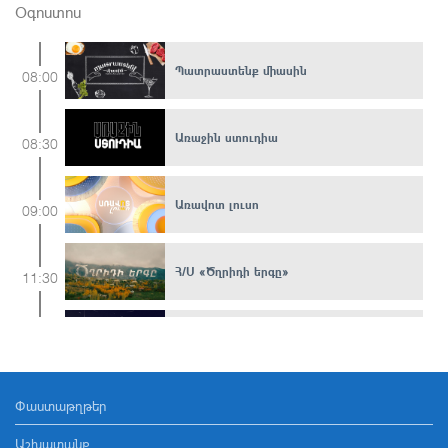
Օգոստոս
Պատրաստենք միասին
08:00
Առաջին ստուդիա
08:30
Առավոտ լուսո
09:00
Հ/Ս «Ծղրիդի երգը»
11:30
Շենքեր և պատմություններ
12:10
Փաստաթղթեր
Մերոնք
12:35
Աշխատանք