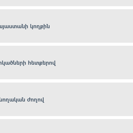
այաստանի կողքին
րկածների հետքերով
նողական ժողով