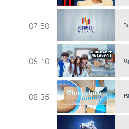
Հ
07:50
Ա
08:10
Ծ
08:35