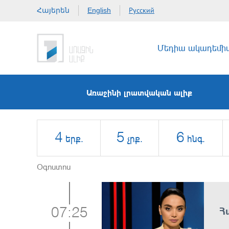
Հայերեն
Русский
English
Մեդիա ակադեմի
Առաջինի լրատվական ալիք
4
5
6
երք.
չրք.
հնգ.
Օգոստոս
Հ
07:25