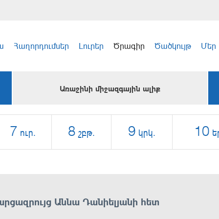
ա
Հաղորդումներ
Լուրեր
Ծրագիր
Ծածկույթ
Մեր
Առաջինի միջազգային ալիք
7
8
9
10
ուր.
շբթ.
կրկ.
ե
արցազրույց Աննա Դանիելյանի հետ