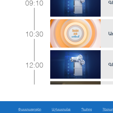
Գ
09:10
Ա
10:30
Գ
12:00
Ա
12:20
Փաստաթղթեր
Աշխատանք
Պահոց
Հետա