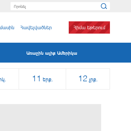
 մասին
Հավելվածներ
Հիմա եթերում
Առաջին ալիք Ամերիկա
11
12
րկ.
երք.
չրք.