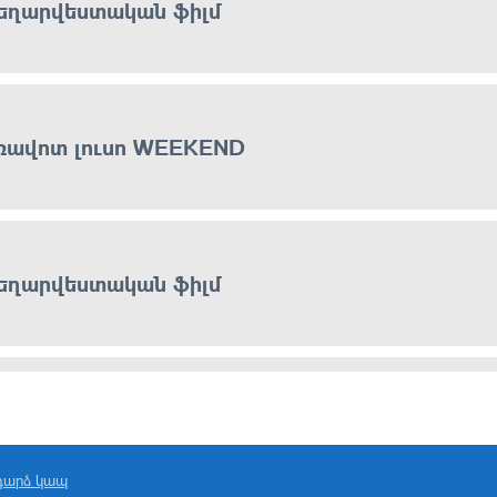
եղարվեստական ֆիլմ
ռավոտ լուսո WEEKEND
եղարվեստական ֆիլմ
զգային համեր
դարձ կապ