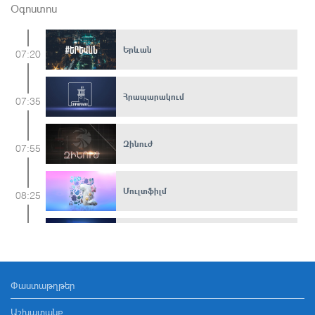
Օգոստոս
Երևան
07:20
Հրապարակում
07:35
Զինուժ
07:55
Մուլտֆիլմ
08:25
Հ/ֆ «Ճերմակ անուրջներ»
09:10
Փաստաթղթեր
Առավոտ լուսո WEEKEND
10:30
Աշխատանք