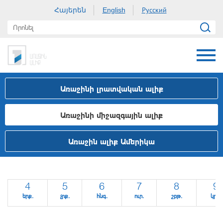
Հայերեն
Русский
English
Առաջինի լրատվական ալիք
Առաջինի միջազգային ալիք
Առաջին ալիք Ամերիկա
4
5
6
7
8
9
երք.
չրք.
հնգ.
ուր.
շբթ.
կրկ.