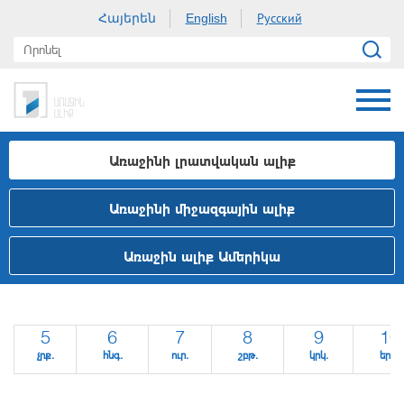
Հայերեն
Русский
English
Առաջինի լրատվական ալիք
Առաջինի միջազգային ալիք
Առաջին ալիք Ամերիկա
5
6
7
8
9
10
չրք.
հնգ.
ուր.
շբթ.
կրկ.
երկ.