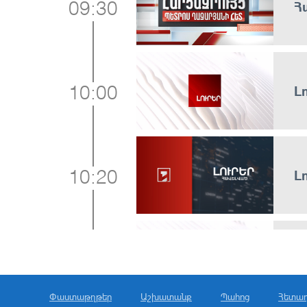
Հ
09:30
Լ
10:00
Լ
10:20
Լ
11:00
Փաստաթղթեր
Աշխատանք
Պահոց
Հետա