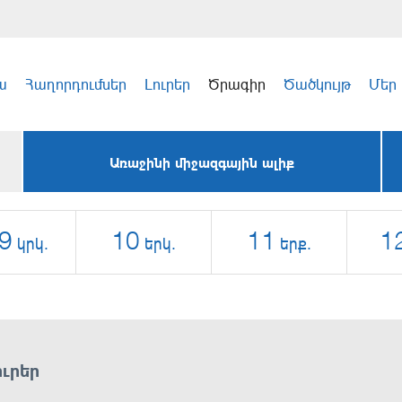
ա
Հաղորդումներ
Լուրեր
Ծրագիր
Ծածկույթ
Մեր
Առաջինի միջազգային ալիք
9
10
11
1
կրկ.
երկ.
երք.
ուրեր