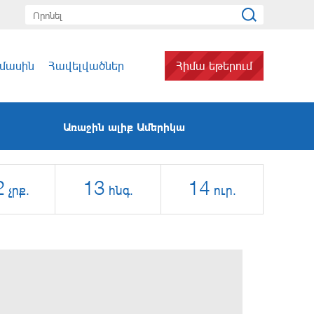
 մասին
Հավելվածներ
Հիմա եթերում
Առաջին ալիք Ամերիկա
2
13
14
չրք.
հնգ.
ուր.