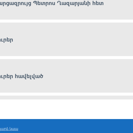
արցազրույց Պետրոս Ղազարյանի հետ
ուրեր
ուրեր հավելված
ուրեր
դարձ կապ