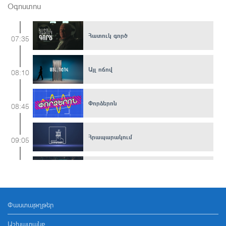
Օգոստոս
Հատուկ գործ
07:35
Այլ ոճով
08:10
Փորձերոն
08:45
Հրապարակում
09:05
Երևան
09:25
Փաստաթղթեր
Մուլտֆիլմ
09:40
Աշխատանք