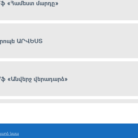
/ֆ «Համեստ մարդը»
 րոպե ԱՐՎԵՍՏ
/ֆ «Անվերջ վերադարձ»
ուրեր
դարձ կապ