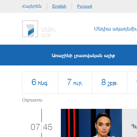
Հայերեն
Русский
English
Մեդիա ակադեմի
Առաջինի լրատվական ալիք
6
7
8
հնգ.
ուր.
շբթ.
Օգոստոս
Հ
07:45