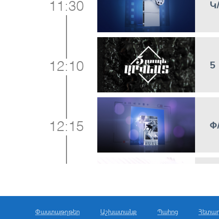
Կ
11:30
5
12:10
Փ
12:15
Լ
13:00
Փաստաթղթեր
Աշխատանք
Պահոց
Հետա