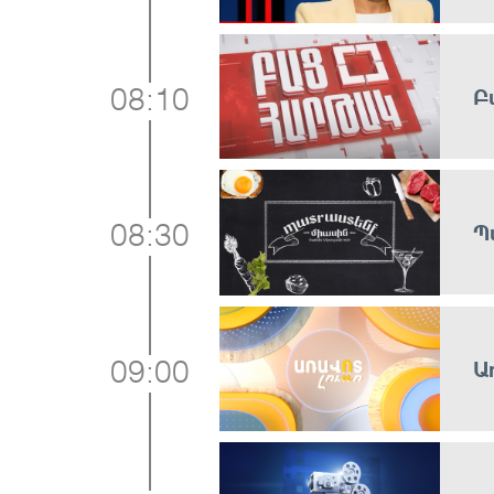
Բ
08:10
Պ
08:30
Ա
09:00