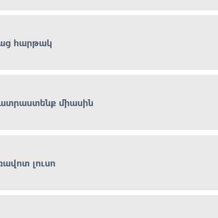
աց հարթակ
ատրաստենք միասին
ռավոտ լուսո