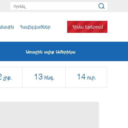
 մասին
Հավելվածներ
Հիմա եթերում
Առաջին ալիք Ամերիկա
2
13
14
չրք.
հնգ.
ուր.