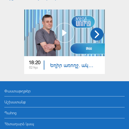
18:20
18:30
Եղիր առողջ. ակնե
02 հլս
30 հնս
Փաստաթղթեր
Աշխատանք
Պահոց
Հետադարձ կապ