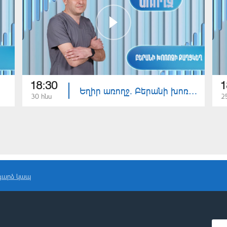
18:30
1
Եղիր առողջ. Բերանի խոռոչի քաղցկեղ
30 հնս
2
դարձ կապ