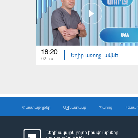
18:20
Եղիր առողջ. ակնե
02 հլս
Փաստաթղթեր
Աշխատանք
Պահոց
Հետա
Հեղինակային բոլոր իրավունքները