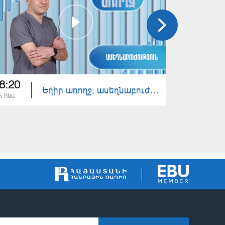
8:20
18:20
Եղիր առողջ. ասեղնաբուժություն
5 հնս
23 հնս