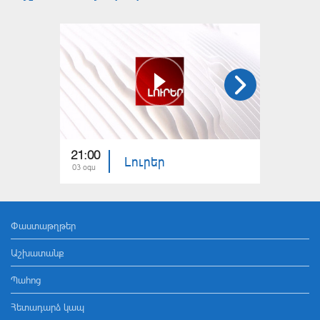
21:00
21:00
Լուրեր
03 օգս
02 օգս
Փաստաթղթեր
Աշխատանք
Պահոց
Հետադարձ կապ