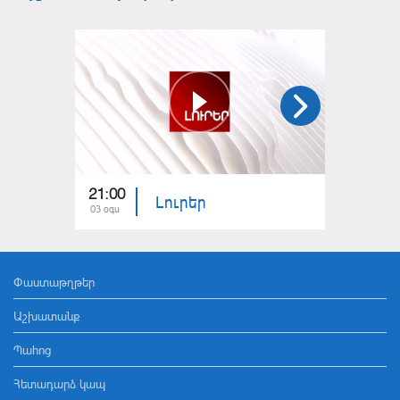
21:00
21:00
Լուրեր
03 օգս
02 օգս
Փաստաթղթեր
Աշխատանք
Պահոց
Հետադարձ կապ