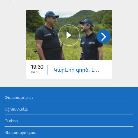
19:30
19:40
Կարևոր գործ. էկո պարեկ
04 հլս
20 հնս
Փաստաթղթեր
Աշխատանք
Պահոց
Հետադարձ կապ