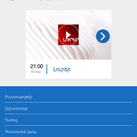
21:00
21:00
Լուրեր
03 օգս
02 օգս
Փաստաթղթեր
Աշխատանք
Պահոց
Հետադարձ կապ