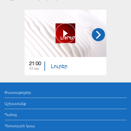
21:00
21:00
Լուրեր
03 օգս
02 օգս
Փաստաթղթեր
Աշխատանք
Պահոց
Հետադարձ կապ