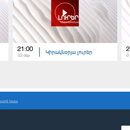
21:00
2
Կիրակնօրյա լուրեր
02 օգս
0
դարձ կապ