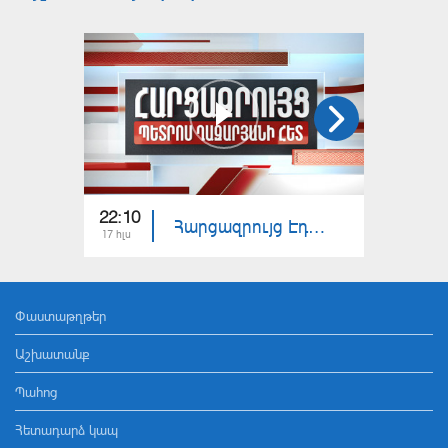
22:10
23:00
Հարցազրույց Էդգար Մանուչարյանի հետ
17 հլս
16 հլս
Փաստաթղթեր
Աշխատանք
Պահոց
Հետադարձ կապ