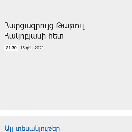
Հարցազրույց Թաթուլ
Հակոբյանի հետ
15 դեկ, 2021
21:30
Այլ տեսանյութեր