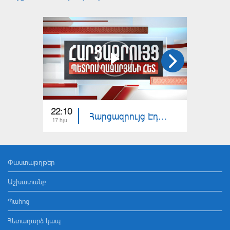
22:10
23:00
Հարցազրույց Էդգար Մանուչարյանի հետ
17 հլս
16 հլս
Փաստաթղթեր
Աշխատանք
Պահոց
Հետադարձ կապ