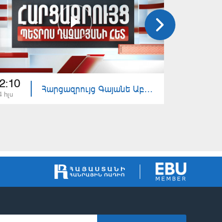
2:10
22:10
Հարցազրույց Գայանե Աբրահամյանի հետ
4 հլս
13 հլս