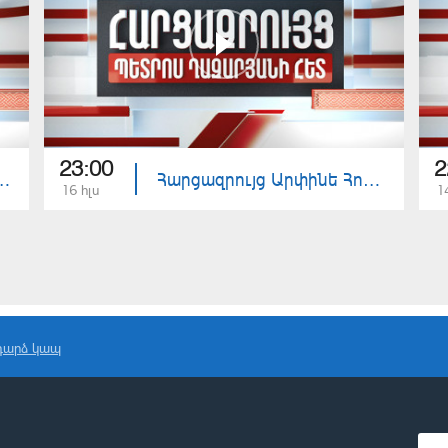
23:00
2
գար Մանուչարյանի հետ
Հարցազրույց Արփինե Հովհաննիսյանի հետ
16 հլս
1
դարձ կապ