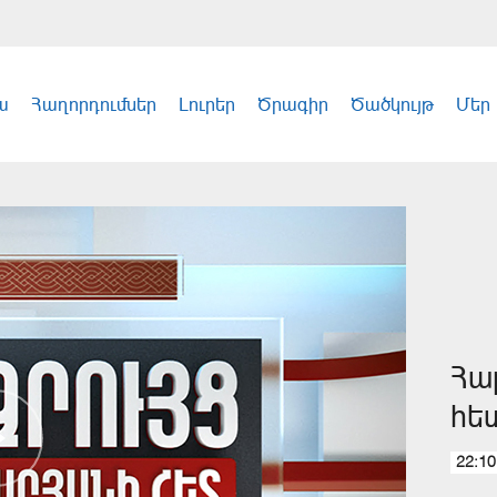
ա
Հաղորդումներ
Լուրեր
Ծրագիր
Ծածկույթ
Մեր
Հա
հե
22:10