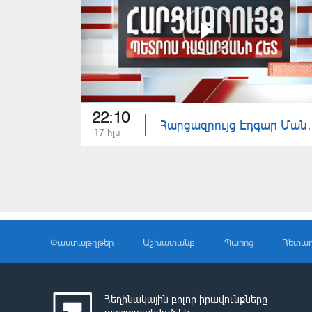
22:10
Հարցազրույց Էդ
17 հլս
Փաստաթղթեր
Աշխատանք
Պահոց
Հետա
Հեղինակային բոլոր իրավունքները