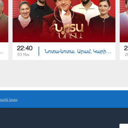
22:40
2
կա, Վաչե, Սիրանուշ, Սամվել
Նոտա-նոտա. Արամ, Կարինե, Արուսիկ, Արշակ
03 հնս
2
դարձ կապ