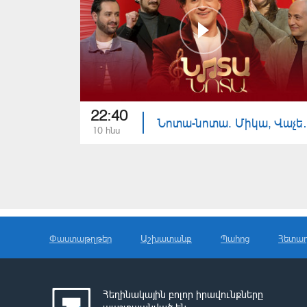
22:40
Նոտա-նոտա. Մի
10 հնս
Փաստաթղթեր
Աշխատանք
Պահոց
Հետա
Հեղինակային բոլոր իրավունքները