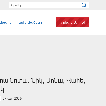
 մասին
Հավելվածներ
Հիմա եթերում
տա-նոտա. Նիկ, Սոնա, Վահե,
յկ
27 մայ, 2026