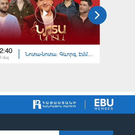
2:40
22:40
Նոտա-նոտա. Գևորգ, Էմմա, Գևորգ, Նարինե
0 մայ
13 մայ