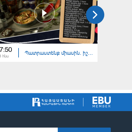
7:50
17:50
Պատրաստենք միասին. իշխան ձուկ սնկի սոուսով
3 հնս
22 հնս