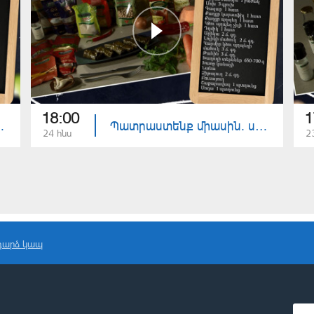
18:00
1
վ լցոնած սմբուկ
Պատրաստենք միասին. սնկով պասուց տոլմա
24 հնս
2
դարձ կապ