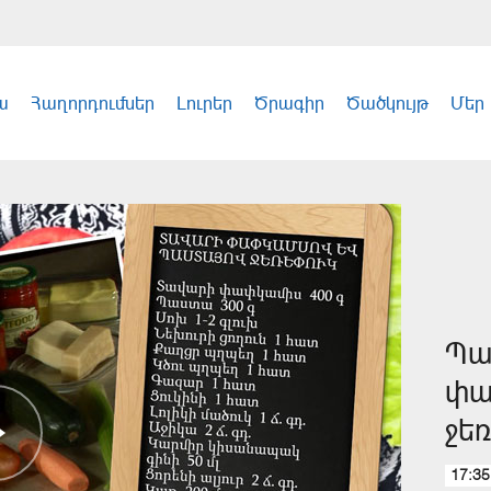
ա
Հաղորդումներ
Լուրեր
Ծրագիր
Ծածկույթ
Մեր
Պա
փա
ջե
17:35