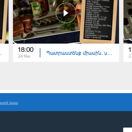
18:00
1
վ լցոնած սմբուկ
Պատրաստենք միասին. սնկով պասուց տոլմա
24 հնս
2
դարձ կապ