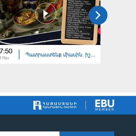
7:50
17:50
Պատրաստենք միասին. իշխան ձուկ սնկի սոուսով
3 հնս
22 հնս