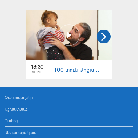
18:30
19:30
100 տուն Արցախում 39
30 սեպ
23 սեպ
Փաստաթղթեր
Աշխատանք
Պահոց
Հետադարձ կապ