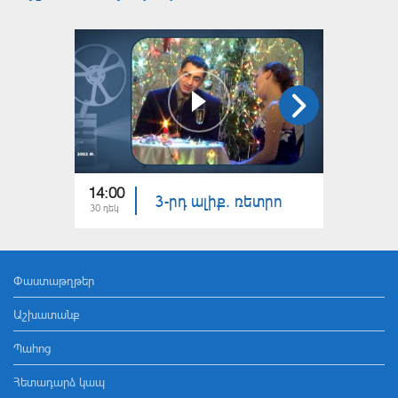
14:00
14:00
3-րդ ալիք. ռետրո
30 դեկ
24 դեկ
Փաստաթղթեր
Աշխատանք
Պահոց
Հետադարձ կապ