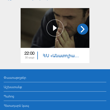
22:00
22:00
Հ/Ս «Անատոլիական պատմություն» (մաս 16)
30 ապր
29 ապր
Փաստաթղթեր
Աշխատանք
Պահոց
Հետադարձ կապ