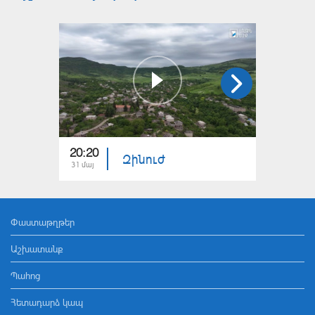
20:20
20:20
Զինուժ
31 մայ
25 մայ
Փաստաթղթեր
Աշխատանք
Պահոց
Հետադարձ կապ