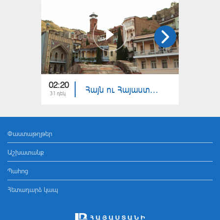
02:20
13:20
Հայն ու Հայաստանը. Ամփոփիչ թողարկում
31 դեկ
24 դեկ
Փաստաթղթեր
Աշխատանք
Պահոց
Հետադարձ կապ