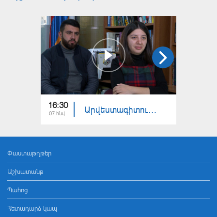
16:30
18:30
Արվեստագիտության լսարան
07 հնվ
24 դեկ
Փաստաթղթեր
Աշխատանք
Պահոց
Հետադարձ կապ