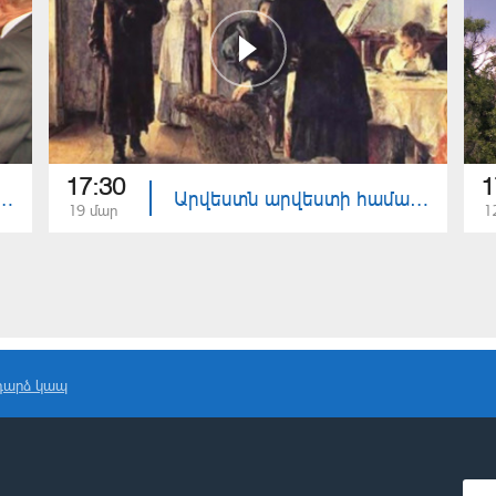
17:30
1
ամար - Տիգրան Մանսուրյանի արվեստի էսթետիկան
Արվեստն արվեստի համար - Միջոցը որպես նպատակ
19 մար
1
դարձ կապ