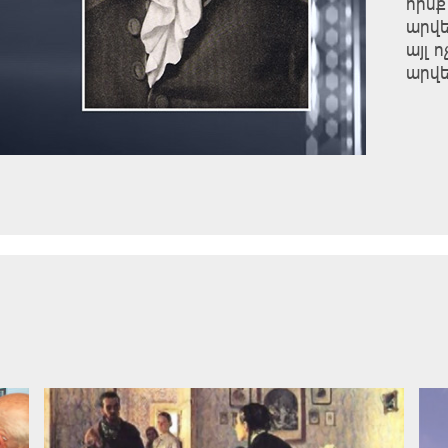
հիմք
արվե
այլ 
արվե