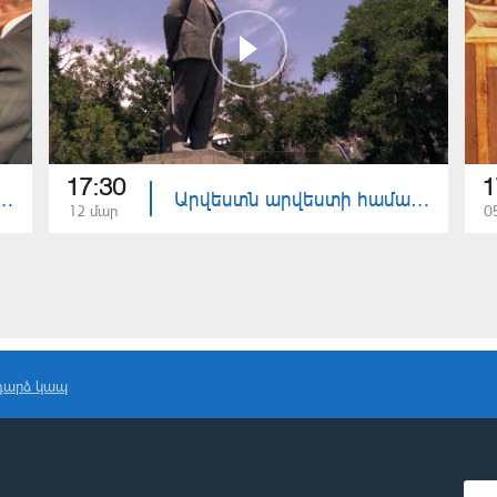
17:30
1
ամար - Տիգրան Մանսուրյանի արվեստի էսթետիկան
Արվեստն արվեստի համար - Անձի սիմվոլացում
12 մար
0
դարձ կապ