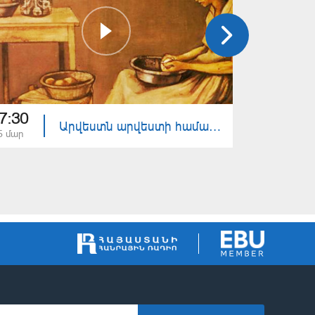
7:30
17:30
Արվեստն արվեստի համար - Սիմվոլները արվեստում
5 մար
26 փտր