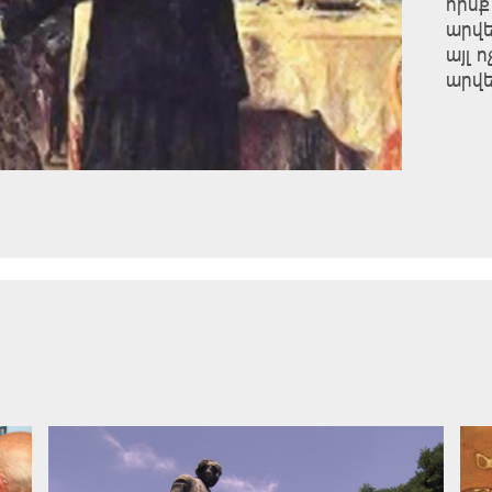
հիմք
արվե
այլ 
արվե