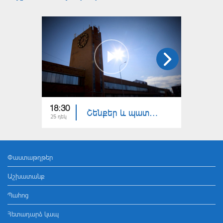
18:30
18:30
Շենքեր և պատմություններ․ Գյումրու երկաթգծի կայարան
25 դեկ
18 դեկ
Փաստաթղթեր
Աշխատանք
Պահոց
Հետադարձ կապ