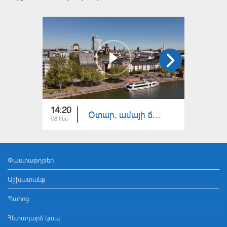
14:20
14:10
Օտար, ամայի ճամփեքի վրա. Ֆրանկֆուրտ
08 հնս
01 հնս
Փաստաթղթեր
Աշխատանք
Պահոց
Հետադարձ կապ