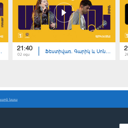
21:40
2
ա | Եղեգնաձոր
Ֆեստիվառ. Գարիկ և Սոնա | Սիսիան
02 օգս
2
դարձ կապ