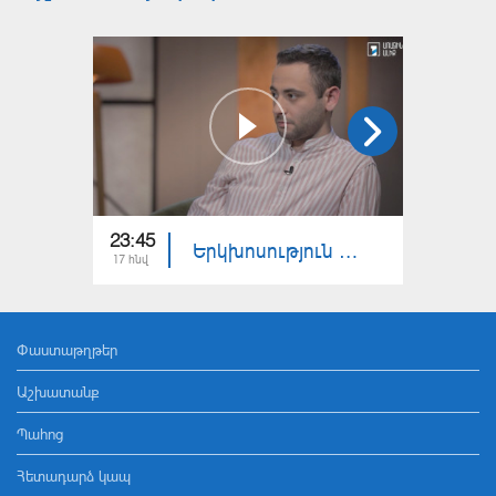
23:45
00:30
Երկխոսություն երրորդի համար. Աննա Կոստանյան, Դավիթ Մելքոնյան
17 հնվ
30 դեկ
Փաստաթղթեր
Աշխատանք
Պահոց
Հետադարձ կապ