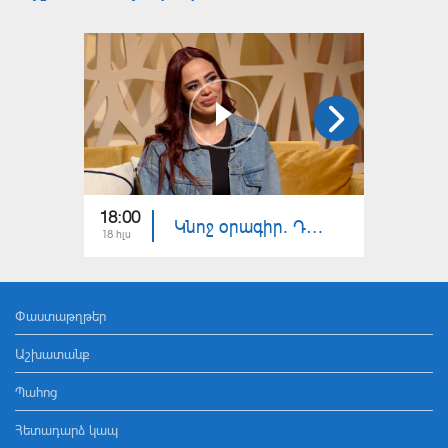
18:00
18:00
Կնոջ օրագիր. Դիանա Տոռես. Վատ բառեր, հայհոյանքներ
18 հլս
17 հլս
Փաստաթղթեր
Աշխատանք
Պահոց
Հետադարձ կապ