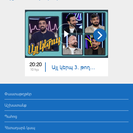
20:20
20:20
Այլ կերպ 3. թողարկում 15
10 հլս
03 հլս
Փաստաթղթեր
Աշխատանք
Պահոց
Հետադարձ կապ