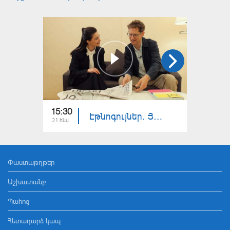
15:30
15:40
Էթնոգույներ. Յան-Տագե Քյուլինգ
21 հնս
14 հնս
Փաստաթղթեր
Աշխատանք
Պահոց
Հետադարձ կապ