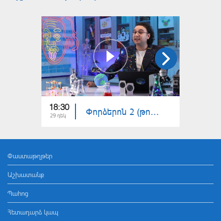
18:30
18:30
Փորձերոն 2 (թողարկում 14)
29 դեկ
22 դեկ
Փաստաթղթեր
Աշխատանք
Պահոց
Հետադարձ կապ