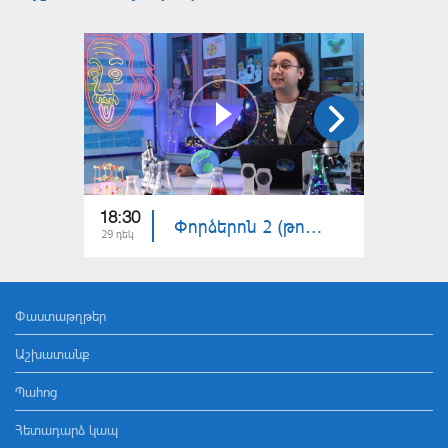
18:30
18:30
Փորձերոն 2 (թողարկում 14)
29 դեկ
22 դեկ
Փաստաթղթեր
Աշխատանք
Պահոց
Հետադարձ կապ