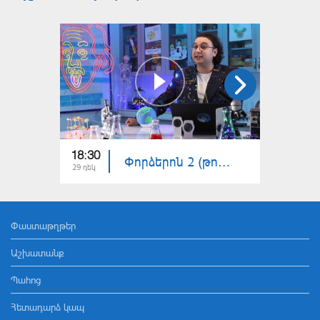
18:30
18:30
Փորձերոն 2 (թողարկում 14)
29 դեկ
22 դեկ
Փաստաթղթեր
Աշխատանք
Պահոց
Հետադարձ կապ