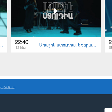
22:40
2
ուդիա. վերջին թողարկում
Առաջին ստուդիա. եթերաշրջանի փակման ծրագիր
12 հնս
0
դարձ կապ