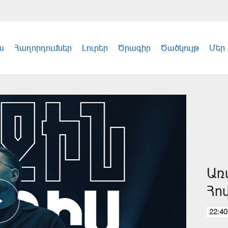
ա
Հաղորդումներ
Լուրեր
Ծրագիր
Ծածկույթ
Մեր
Առ
Հո
22:40