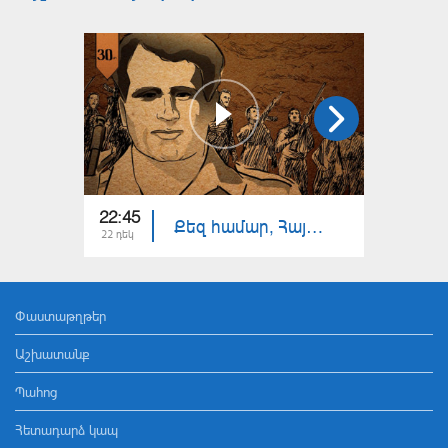
22:45
20:30
Քեզ համար, Հայաստան. Ջիվան Աբրահամյան
22 դեկ
16 դեկ
Փաստաթղթեր
Աշխատանք
Պահոց
Հետադարձ կապ