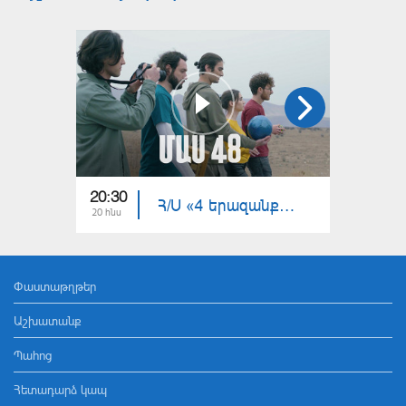
20:30
20:30
Հ/Ս «4 երազանք» 2 (մաս 48)
20 հնս
15 հնս
Փաստաթղթեր
Աշխատանք
Պահոց
Հետադարձ կապ