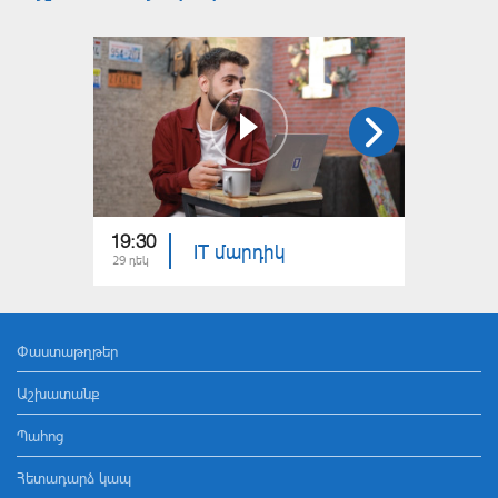
19:30
18:10
IT մարդիկ
29 դեկ
21 դեկ
Փաստաթղթեր
Աշխատանք
Պահոց
Հետադարձ կապ