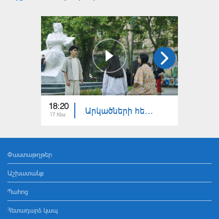
18:20
18:30
Արկածների հետքերով 6. մաս 15
17 հնս
10 հնս
Փաստաթղթեր
Աշխատանք
Պահոց
Հետադարձ կապ