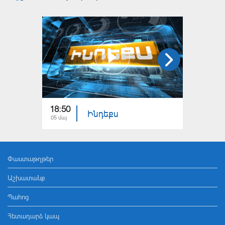
18:50
18:50
Ինդեքս
05 մայ
02 մայ
Փաստաթղթեր
Աշխատանք
Պահոց
Հետադարձ կապ